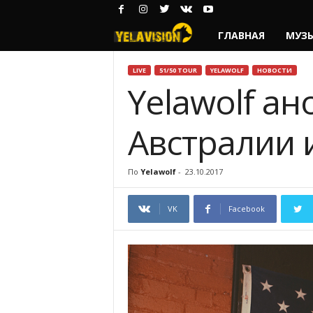
ГЛАВНАЯ
МУЗ
Y
e
LIVE
51/50 TOUR
YELAWOLF
НОВОСТИ
Yelawolf а
l
Австралии 
a
w
По
Yelawolf
-
23.10.2017
o
VK
Facebook
l
f
—
Р