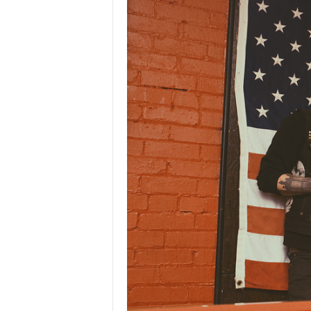
у
с
с
к
и
й
с
а
й
т