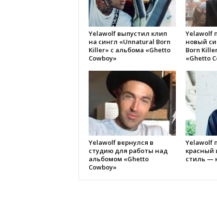
Yelawolf выпустил клип
Yelawolf
на сингл «Unnatural Born
новый си
Killer» с альбома «Ghetto
Born Kill
Cowboy»
«Ghetto 
Yelawolf вернулся в
Yelawolf 
студию для работы над
красный 
альбомом «Ghetto
стиль — 
Cowboy»