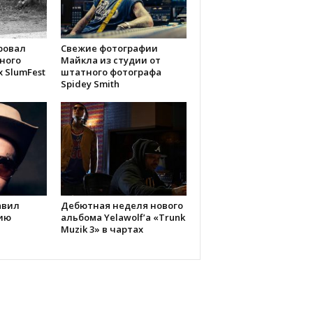
ровал
Свежие фотографии
ного
Майкла из студии от
х SlumFest
штатного фотографа
Spidey Smith
авил
Дебютная неделя нового
ию
альбома Yelawolf’а «Trunk
Muzik 3» в чартах