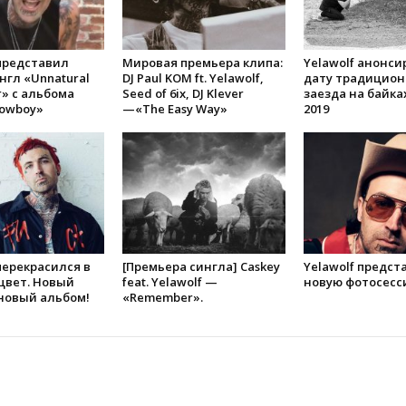
 представил
Мировая премьера клипа:
Yelawolf анонси
нгл «Unnatural
DJ Paul KOM ft. Yelawolf,
дату традицион
er» с альбома
Seed of 6ix, DJ Klever
заезда на байка
Cowboy»
—«The Easy Way»
2019
перекрасился в
[Премьера сингла] Caskey
Yelawolf предст
цвет. Новый
feat. Yelawolf —
новую фотосесс
новый альбом!
«Remember».