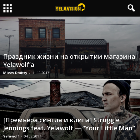
Праздник жизни на открытии магазина
Yelawolf’a
Mizev Dmitry
-
11.10.2017
[Премьера сингла и клипа] Struggle
Jennings feat. Yelawolf — “Your Little Man”
Yelawolf
-
04.08.2017