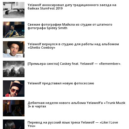
Yelawolf анонсировал дату традиционного заезда на
байках SlumFest 2019
Свежие фотографии Майкла из студии от штатного
фотографа Spidey Smith
Yelawolf вернулся в студию для работы над альбомом
«Ghetto Cowboy»
[Премьера сингла] Caskey feat. Yelawolf — «Remember».
Yelawolf представил новую фотосессию
Дебютная неделя нового альбома Yelawolf’а «Trunk Muzik
3» в чартах
Перевод на русский язык трека Yelawolf — «Like I Love
You»