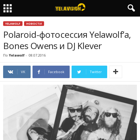
YELAWOLF
НОВОСТИ
Polaroid-фотосессия Yelawolf’a,
Bones Owens и DJ Klever
По
Yelawolf
-
08.07.2016
VK
Facebook
Twitter