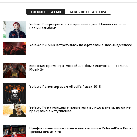
СХОЖИЕ СТАТЬИ
БОЛЬШЕ ОТ АВТОРА
Yelawolf перекрасился в красный цвет. Новый стиль —
новый альбом!
Yelawolf и MGK встретились на афтепати в Лос-Анджелесе
Мировая премьера: Новый альбом Yelawolf’а — «Trunk
Muzik 3»
Yelawolf анонсировал «Devil’s Pass» 2018
Yelawolf’у на концерте прилетела в лицо ракета, но он не
прекратил выступление!
Профессиональная запись выступления Yelawolf’а и Korn с
треком «Push ‘Em»