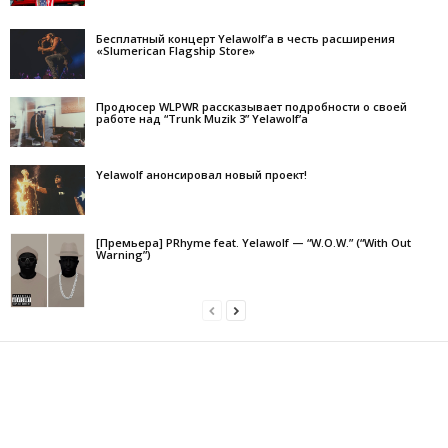
Бесплатный концерт Yelawolf’а в честь расширения
«Slumerican Flagship Store»
Продюсер WLPWR рассказывает подробности о своей
работе над “Trunk Muzik 3” Yelawolf’а
Yelawolf анонсировал новый проект!
[Премьера] PRhyme feat. Yelawolf — “W.O.W.” (“With Out
Warning”)