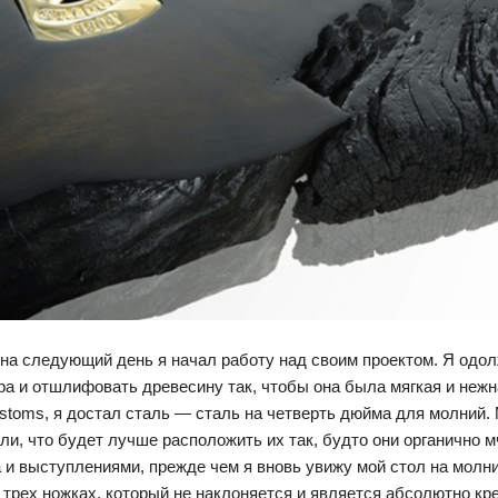
 на следующий день я начал работу над своим проектом. Я одол
ра и отшлифовать древесину так, чтобы она была мягкая и нежн
ustoms, я достал сталь — сталь на четверть дюйма для молний. 
ли, что будет лучше расположить их так, будто они органично м
и выступлениями, прежде чем я вновь увижу мой стол на молния
а трех ножках, который не наклоняется и является абсолютно кр