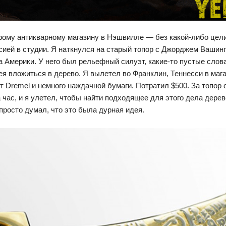
арому антикварному магазину в Нэшвилле — без какой-либо цели
сией в студии. Я наткнулся на старый топор с Джорджем Вашинг
а Америки. У него был рельефный силуэт, какие-то пустые слов
я вложиться в дерево. Я вылетел во Франклин, Теннесси в мага
т Dremel и немного наждачной бумаги. Потратил $500. За топор 
ас, и я улетел, чтобы найти подходящее для этого дела дерево
просто думал, что это была дурная идея.