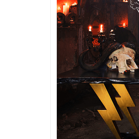
у
с
с
к
и
й
с
а
й
т