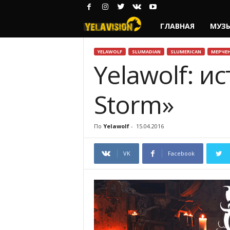
ГЛАВНАЯ
МУЗ
Y
e
YELAWOLF
SLUMADIAN
SLUMERICAN
МЕРЧЕ
Yelawolf: и
l
Storm»
a
w
По
Yelawolf
-
15.04.2016
o
VK
Facebook
l
f
—
Р