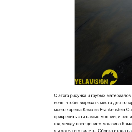
С этого рисунка и грубых материалов
ночь, чтобы вырезать место для топо
моего кореша Кэма из Frankenstein C
прикрепить эти самые молнии, и реши
год между посещением магазина Кэма 
я и хотел его видеть. Сборка стола н