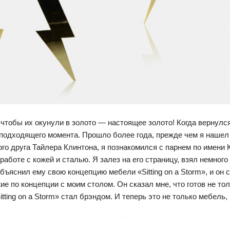
, чтобы их окунули в золото — настоящее золото! Когда вернул
 подходящего момента. Прошло более года, прежде чем я нашел д
ого друга Тайлера Клинтона, я познакомился с парнем по имени
боте с кожей и сталью. Я залез на его страницу, взял немного 
бъяснил ему свою концепцию мебели «Sitting on a Storm», и он 
ие по концепции с моим столом. Он сказал мне, что готов не то
Sitting on a Storm» стал брэндом. И теперь это не только мебель