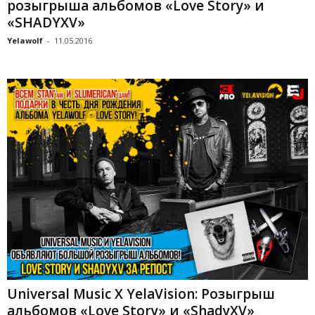
розыгрыша альбомов «Love Story» и
«SHADYXV»
Yelawolf
-
11.05.2016
Universal Music X YelaVision: Розыгрыш
альбомов «Love Story» и «ShadyXV»