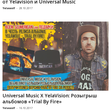
от Yelavision и Universal Music
Yelawolf
-
28.10.2017
Universal Music X YelaVision: Розыгрыш
альбомов «Trial By Fire»
Yelawolf
-
16.10.2017