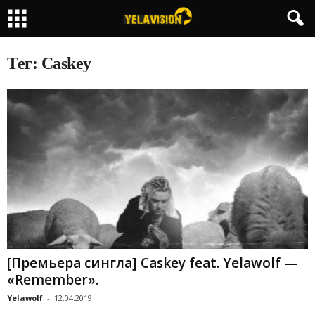
Тег: Caskey
[Премьера сингла] Caskey feat. Yelawolf —
«Remember».
Yelawolf
-
12.04.2019