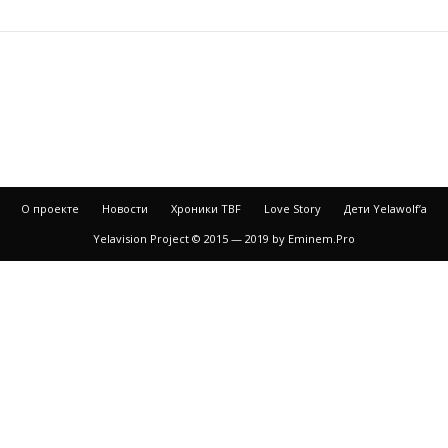
О проекте
Новости
Хроники TBF
Love Story
Дети Yelawolf’a
Yelavision Project © 2015 — 2019 by Eminem.Pro