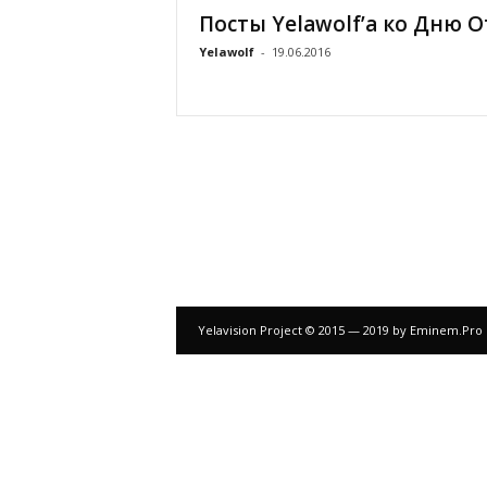
Посты Yelawolf’а ко Дню 
у
Yelawolf
-
19.06.2016
с
с
к
и
й
Yelavision Project © 2015 — 2019 by Eminem.Pro
с
а
й
т