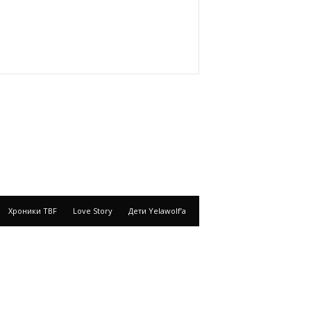
Хроники TBF
Love Story
Дети Yelawolf’a