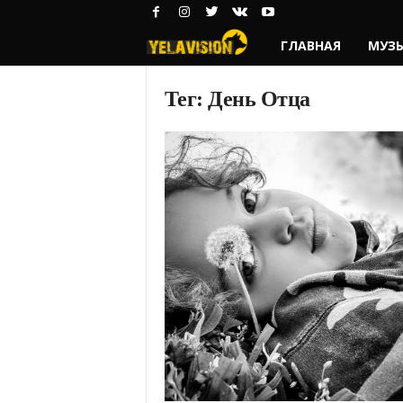
ГЛАВНАЯ
МУЗ
Y
e
Тег: День Отца
l
a
w
o
l
f
—
Р