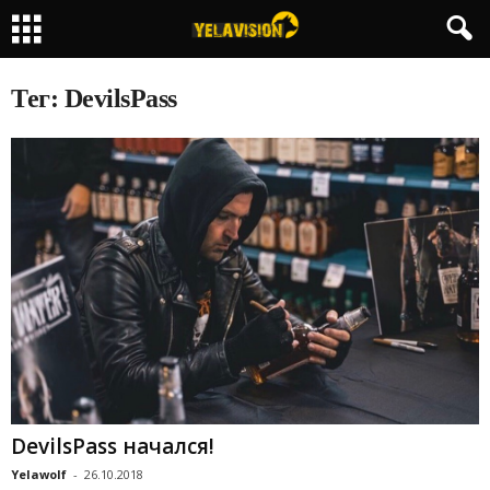
Тег: DevilsPass
DevilsPass начался!
Yelawolf
-
26.10.2018