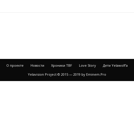
О проекте
Новости
Хроники TBF
Love Story
Дети Yelawolf’a
Yelavision Project © 2015 — 2019 by Eminem.Pro