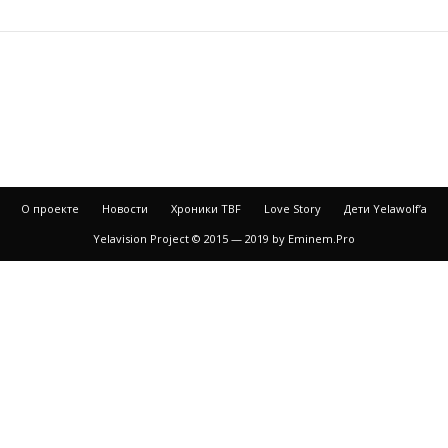
О проекте
Новости
Хроники TBF
Love Story
Дети Yelawolf’a
Yelavision Project © 2015 — 2019 by Eminem.Pro