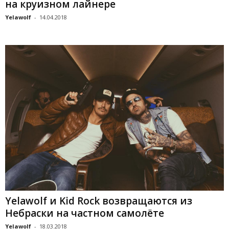
на круизном лайнере
Yelawolf
-
14.04.2018
Yelawolf и Kid Rock возвращаются из
Небраски на частном самолёте
Yelawolf
-
18.03.2018