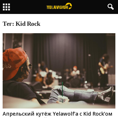
Тег: Kid Rock
Апрельский кутёж Yelawolf’а с Kid Rock’ом