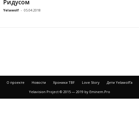
Ридусом
Yelawolf
-
05.04.2018
О проекте
Новости
Хроники TBF
Love Story
Дети Yelawolf’a
Yelavision Project © 2015 — 2019 by Eminem.Pro