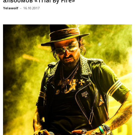
альбомов «Trial By Fire»
Yelawolf
-
16.10.2017