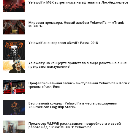
Yelawolf и MGK встретились на афтепати в Лос-Анджелесе
Мировая премьера: Новый альбом Yelawolf’а — «Trunk
Muzik 3»
Yelawolf анонсировал «Devil’s Pass» 2018
Yelawolf’у на концерте прилетела в лицо ракета, но он не
прекратил выступление!
Профессиональная запись выступления Yelawolf’а и Korn с
треком «Push ‘Em»
Бесплатный концерт Yelawolf’а в честь расширения
«Slumerican Flagship Store»
Продюсер WLPWR рассказывает подробности о своей
работе над “Trunk Muzik 3” Yelawolf’а