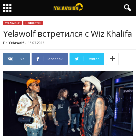
YELAWOLF
НОВОСТИ
Yelawolf встретился с Wiz Khalifa
По
Yelawolf
-
13.07.2016
VK
Facebook
Twitter