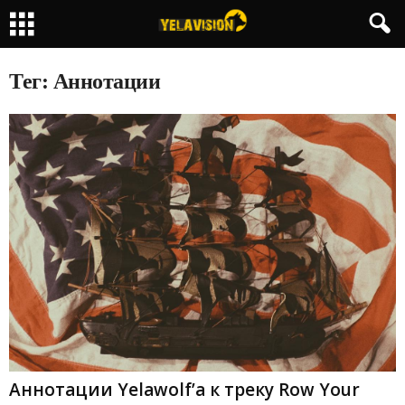
Тег: Аннотации
Аннотации Yelawolf’а к треку Row Your