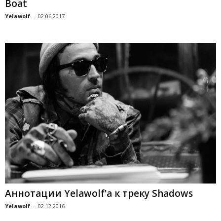
Boat
Yelawolf
-
02.06.2017
Аннотации Yelawolf’а к треку Shadows
Yelawolf
-
02.12.2016